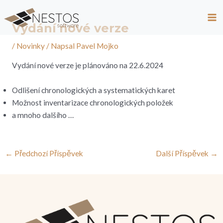
Přeskočit
Post
Ma
na
navigation
Vydání nové verze
Me
obsah
/
Novinky
/ Napsal
Pavel Mojko
Vydání nové verze je plánováno na 22.6.2024
Odlišení chronologických a systematických karet
Možnost inventarizace chronologických položek
a mnoho dalšího …
←
Předchozí Příspěvek
Další Příspěvek
→